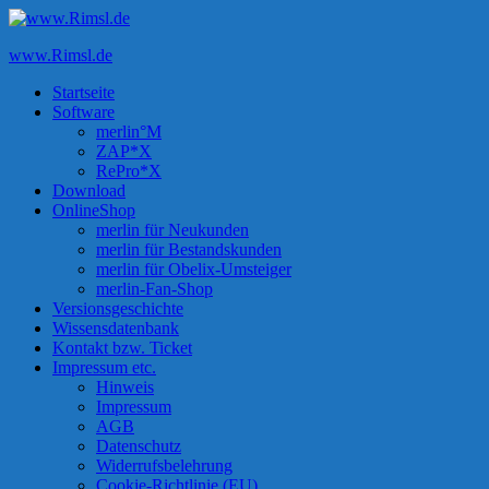
Zum
Inhalt
www.Rimsl.de
springen
Startseite
Software
merlin°M
ZAP*X
RePro*X
Download
OnlineShop
merlin für Neukunden
merlin für Bestandskunden
merlin für Obelix-Umsteiger
merlin-Fan-Shop
Versionsgeschichte
Wissensdatenbank
Kontakt bzw. Ticket
Impressum etc.
Hinweis
Impressum
AGB
Datenschutz
Widerrufsbelehrung
Cookie-Richtlinie (EU)