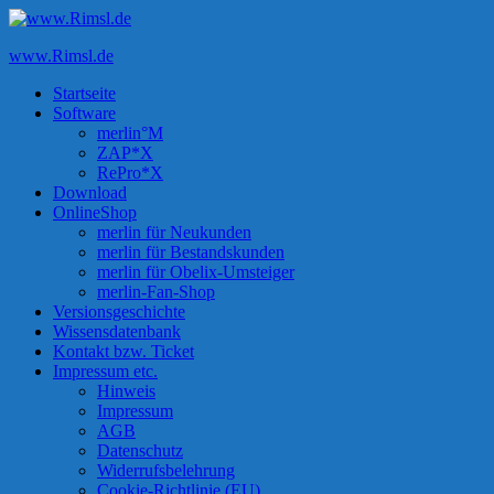
Zum
Inhalt
www.Rimsl.de
springen
Startseite
Software
merlin°M
ZAP*X
RePro*X
Download
OnlineShop
merlin für Neukunden
merlin für Bestandskunden
merlin für Obelix-Umsteiger
merlin-Fan-Shop
Versionsgeschichte
Wissensdatenbank
Kontakt bzw. Ticket
Impressum etc.
Hinweis
Impressum
AGB
Datenschutz
Widerrufsbelehrung
Cookie-Richtlinie (EU)